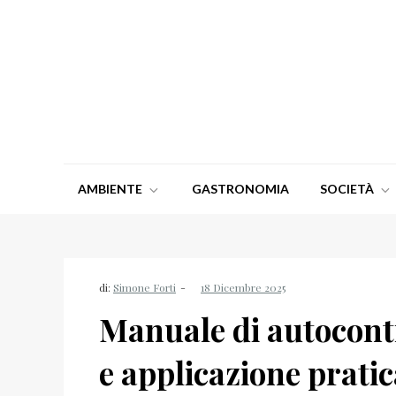
Salta
al
contenuto
Italia Ti Voglio Bene
L'informazione di qualità Made in Italy
AMBIENTE
GASTRONOMIA
SOCIETÀ
di:
Simone Forti
Manuale di autocon
e applicazione pratic