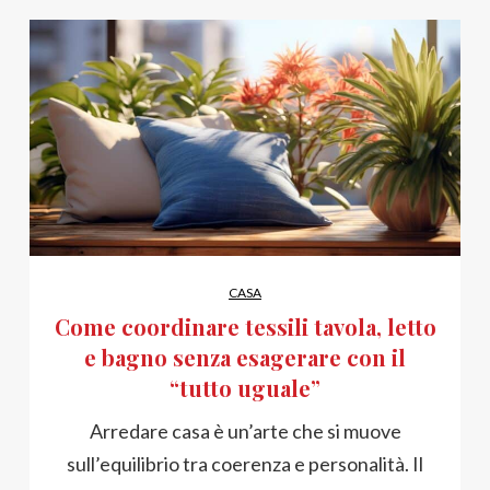
CASA
Come coordinare tessili tavola, letto
e bagno senza esagerare con il
“tutto uguale”
Arredare casa è un’arte che si muove
sull’equilibrio tra coerenza e personalità. Il