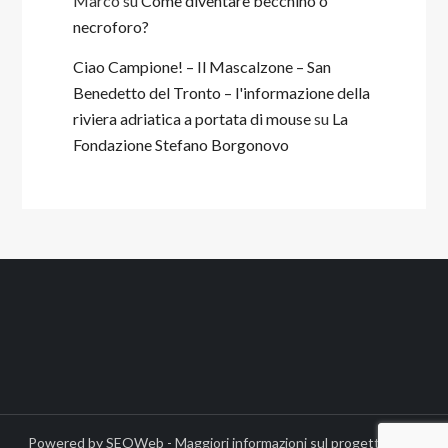
Marco
su
Come diventare becchino o
necroforo?
Ciao Campione! – Il Mascalzone – San
Benedetto del Tronto – l'informazione della
riviera adriatica a portata di mouse
su
La
Fondazione Stefano Borgonovo
Powered by
SEOWeb
- Maggiori informazioni sul
progetto
- Per