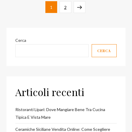
Paginazione
Pagina
Pagina
Pagina
1
2
degli
successiva
articoli
Cerca
CERCA
Articoli recenti
Ristoranti Lipari: Dove Mangiare Bene Tra Cucina
Tipica E Vista Mare
Ceramiche Siciliane Vendita Online: Come Scegliere