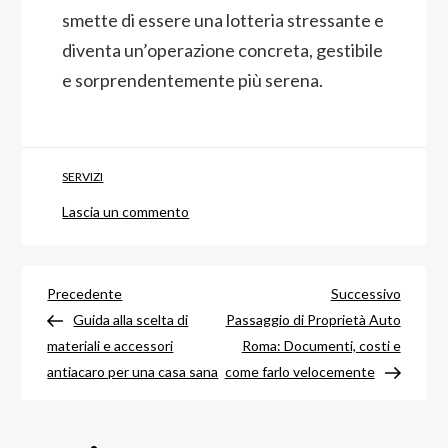
smette di essere una lotteria stressante e
diventa un’operazione concreta, gestibile
e sorprendentemente più serena.
SERVIZI
su
Lascia un commento
Traslochi
Roma:
Navigazione
Costi,
Articolo
Articol
Precedente
Successivo
tempistiche
precedente
success
Guida alla scelta di
Passaggio di Proprietà Auto
articoli
e
materiali e accessori
Roma: Documenti, costi e
ditte
antiacaro per una casa sana
come farlo velocemente
affidabili
a
confronto