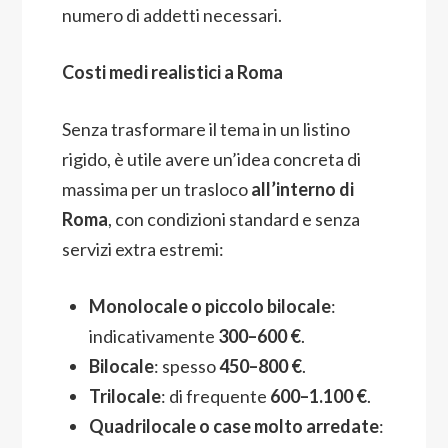
numero di addetti necessari.
Costi medi realistici a Roma
Senza trasformare il tema in un listino
rigido, è utile avere un’idea concreta di
massima per un trasloco
all’interno di
Roma
, con condizioni standard e senza
servizi extra estremi:
Monolocale o piccolo bilocale
:
indicativamente
300–600 €
.
Bilocale
: spesso
450–800 €
.
Trilocale
: di frequente
600–1.100 €
.
Quadrilocale o case molto arredate
: