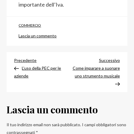
importante dell’Iva.
COMMERCIO
su
Lascia un commento
La
gestione
Navigazione
del
Articolo
Articol
Precedente
Successivo
contratto
precedente
success
L’uso della PEC per le
Come imparare a suonare
articoli
di
aziende
uno strumento musicale
leasing
nel
bilancio
Lascia un commento
Il tuo indirizzo email non sarà pubblicato.
I campi obbligatori sono
contrassegnati
*