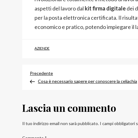
aspetti del lavoro dal
kit firma digitale
dei 
per la posta elettronica certificata. Il risul
economico e pratico, potendo impiegare il lav
AZIENDE
Navigazione
Articolo
Precedente
precedente
Cosa è necessario sapere per conoscere la celiachia
articoli
Lascia un commento
Il tuo indirizzo email non sarà pubblicato.
I campi obbligatori
Commento
*