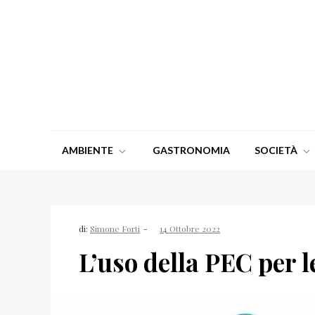
Salta
al
contenuto
Italia Ti Voglio Bene
L'informazione di qualità Made in Italy
AMBIENTE
GASTRONOMIA
SOCIETÀ
di:
Simone Forti
L’uso della PEC per l