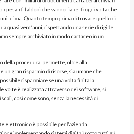
fare con i miliardi di documenti cartacei archiviati
on pesanti faldoni che vanno riaperti ogni volta che
anni prima. Quanto tempo prima di trovare quello di
 da quasi vent’anni, rispettando una serie di rigide
iamo sempre archiviato in modo cartaceo in un
o della procedura, permette, oltre alla
he un gran risparmio di risorse, sia umane che
ssibile risparmiare se una volta finita la
e volte è realizzata attraverso dei software, si
iscali, così come sono, senza la necessità di
 elettronico è possibile per l’azienda
zione implementando sistemi digitali sotto tutti gli