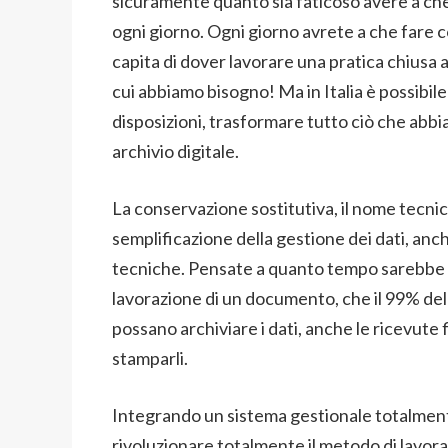
sicuramente quanto sia faticoso avere a che 
ogni giorno. Ogni giorno avrete a che fare c
capita di dover lavorare una pratica chiusa 
cui abbiamo bisogno! Ma in Italia è possibile
disposizioni, trasformare tutto ciò che abb
archivio digitale.
La conservazione sostitutiva, il nome tecnic
semplificazione della gestione dei dati, anc
tecniche. Pensate a quanto tempo sarebbe po
lavorazione di un documento, che il 99% dell
possano archiviare i dati, anche le ricevute f
stamparli.
Integrando un sistema gestionale totalmente
rivoluzionare totalmente il metodo di lavora