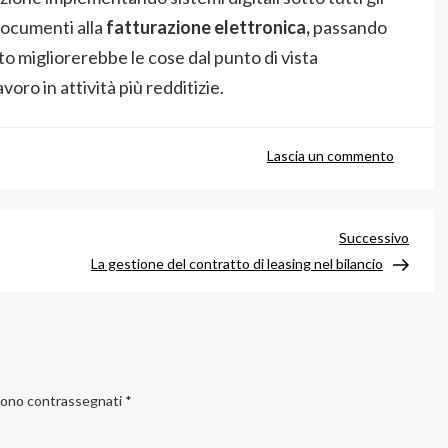
documenti alla
fatturazione elettronica,
passando
tato migliorerebbe le cose dal punto di vista
oro in attività più redditizie.
su
Lascia un commento
L’uso
della
PEC
Artico
Successivo
per
succe
La gestione del contratto di leasing nel bilancio
le
aziende
 sono contrassegnati
*